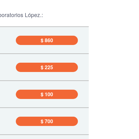
oratorios López.:
$ 860
$ 225
$ 100
$ 700