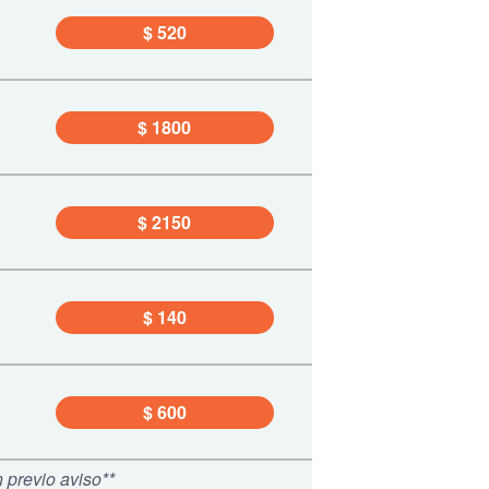
$ 520
$ 1800
$ 2150
$ 140
$ 600
 previo aviso**