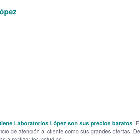
López
tiene Laboratorios López son sus precios baratos
. 
vicio de atención al cliente como sus grandes ofertas. D
s a realizar los estudios.